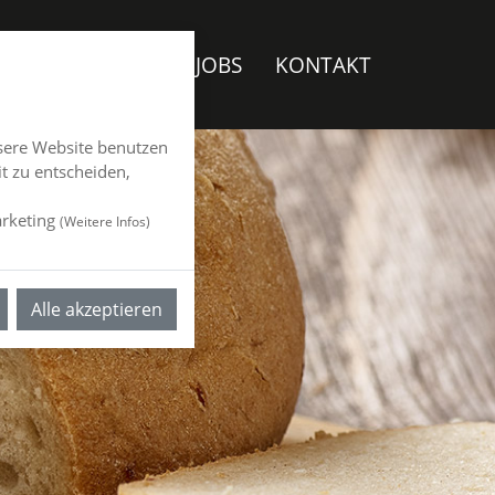
RBESTELLUNGEN
JOBS
KONTAKT
sere Website benutzen
t zu entscheiden,
rketing
(
Weitere Infos
)
Alle akzeptieren