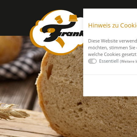
Hinweis zu Cooki
Diese Website verwend
möchten, stimmen Sie 
welche Cookies gesetzt
Essentiell
(
Weitere I