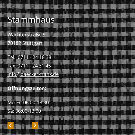
Stammhaus
Wächterstraße 9
70182 Stuttgart
Tel.: 0711 - 24 18 38
Fax: 0711 - 24 31 45
info@baecker-frank.de
Öffnungszeiten:
Mo-Fr: 06:00-18:30
Sa: 06:00-13:00